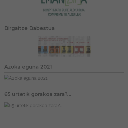
Birgaitze Babestua
Azoka eguna 2021
65 urtetik gorakoa zara?...