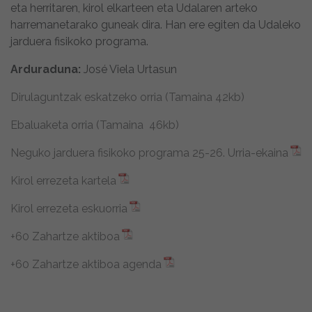
eta herritaren, kirol elkarteen eta Udalaren arteko
harremanetarako guneak dira. Han ere egiten da Udaleko
jarduera fisikoko programa.
Arduraduna:
José Viela Urtasun
Dirulaguntzak eskatzeko orria (Tamaina 42kb)
Ebaluaketa orria (Tamaina 46kb)
Neguko jarduera fisikoko programa 25-26. Urria-ekaina
Kirol errezeta kartela
Kirol errezeta eskuorria
+60 Zahartze aktiboa
+60 Zahartze aktiboa agenda