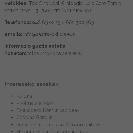
Helbidea:
Toki Ona Udal Kiroldegia, Julio Caro Baroja
karrika, 2 bis – 31780 Bera (NAFARROA)
Telefonoa:
948 63 02 15 / 662 300 763
emaila:
info@sastrakokirola.eus
Informazio guztia esteka
honetan:
https://tokiona.bera.eus/
Intereseko estekak
Kultura
Kirol instalazioak
Eskualdeko Komunikabideak
Cederna Garalur
Gizarte Zerbitzuetako Mankomunitatea
Hiri hondakinen mankomunitatea