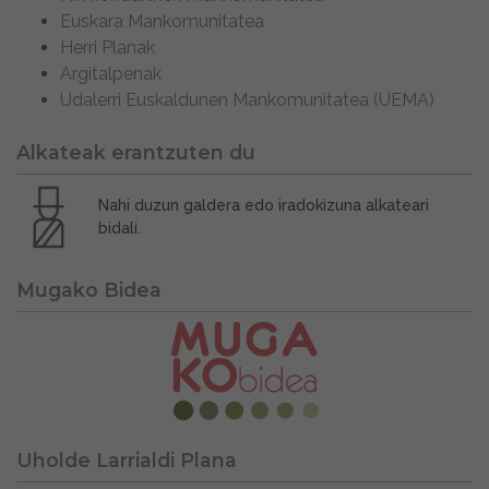
Euskara Mankomunitatea
Herri Planak
Argitalpenak
Udalerri Euskaldunen Mankomunitatea (UEMA)
Alkateak erantzuten du
Nahi duzun galdera edo iradokizuna alkateari
bidali.
Mugako Bidea
Uholde Larrialdi Plana