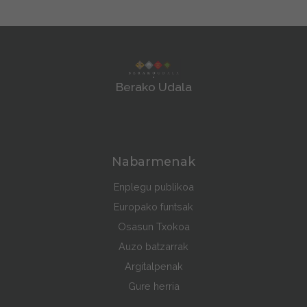
Berako Udala
Nabarmenak
Enplegu publikoa
Europako funtsak
Osasun Txokoa
Auzo batzarrak
Argitalpenak
Gure herria