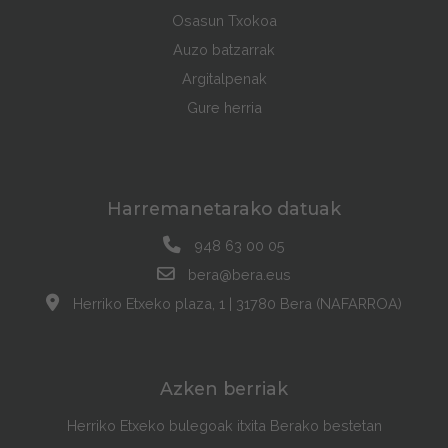
Osasun Txokoa
Auzo batzarrak
Argitalpenak
Gure herria
Harremanetarako datuak
948 63 00 05
bera@bera.eus
Herriko Etxeko plaza, 1 | 31780 Bera (NAFARROA)
Azken berriak
Herriko Etxeko bulegoak itxita Berako bestetan