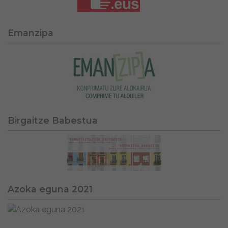
Emanzipa
Birgaitze Babestua
Azoka eguna 2021