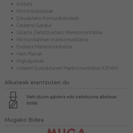
Kultura
Kirol instalazioak
Eskualdeko Komunikabideak
Cederna Garalur
Gizarte Zerbitzuetako Mankomunitatea
Hiri hondakinen mankomunitatea
Euskara Mankomunitatea
Herri Planak
Argitalpenak
Udalerri Euskaldunen Mankomunitatea (UEMA)
Alkateak erantzuten du
Nahi duzun galdera edo iradokizuna alkateari
bidali.
Mugako Bidea