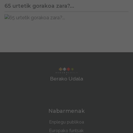
65 urtetik gorakoa zara?...
Berako Udala
Nabarmenak
Enplegu publikoa
Europako funtsak