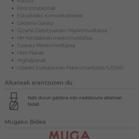
Kultura
Kirol instalazioak
Eskualdeko Komunikabideak
Cederna Garalur
Gizarte Zerbitzuetako Mankomunitatea
Hiri hondakinen mankomunitatea
Euskara Mankomunitatea
Herri Planak
Argitalpenak
Udalerri Euskaldunen Mankomunitatea (UEMA)
Alkateak erantzuten du
Nahi duzun galdera edo iradokizuna alkateari
bidali.
Mugako Bidea