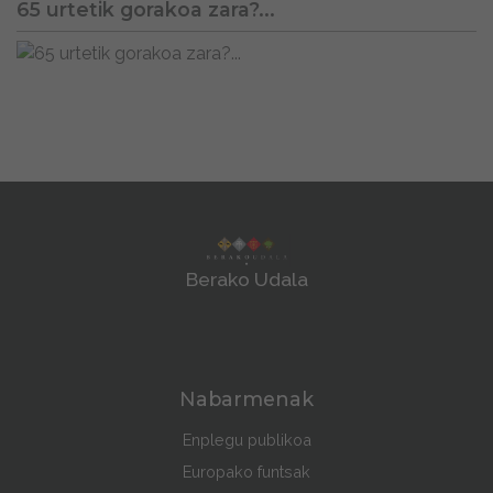
65 urtetik gorakoa zara?...
Berako Udala
Nabarmenak
Enplegu publikoa
Europako funtsak