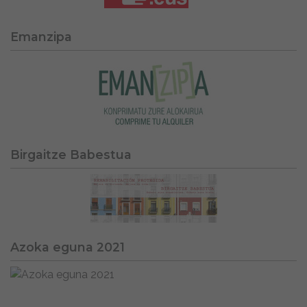
Emanzipa
Birgaitze Babestua
Azoka eguna 2021