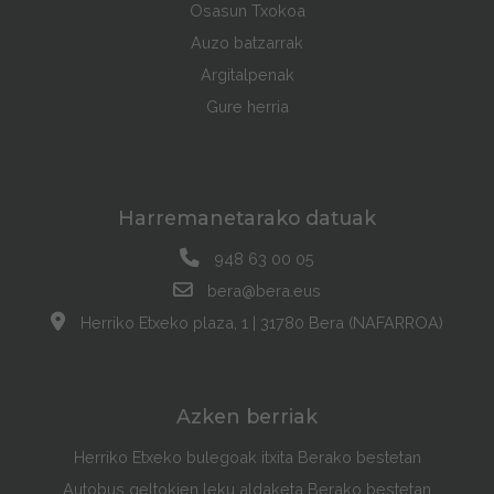
Osasun Txokoa
Auzo batzarrak
Argitalpenak
Gure herria
Harremanetarako datuak
948 63 00 05
bera@bera.eus
Herriko Etxeko plaza, 1 | 31780 Bera (NAFARROA)
Azken berriak
Herriko Etxeko bulegoak itxita Berako bestetan
Autobus geltokien leku aldaketa Berako bestetan