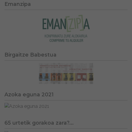
Emanzipa
Birgaitze Babestua
Azoka eguna 2021
65 urtetik gorakoa zara?...