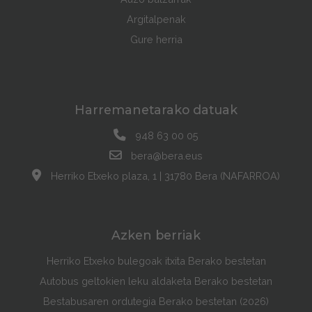
Argitalpenak
Gure herria
Harremanetarako datuak
948 63 00 05
bera@bera.eus
Herriko Etxeko plaza, 1 | 31780 Bera (NAFARROA)
Azken berriak
Herriko Etxeko bulegoak itxita Berako bestetan
Autobus geltokien leku aldaketa Berako bestetan
Bestabusaren ordutegia Berako bestetan (2026)