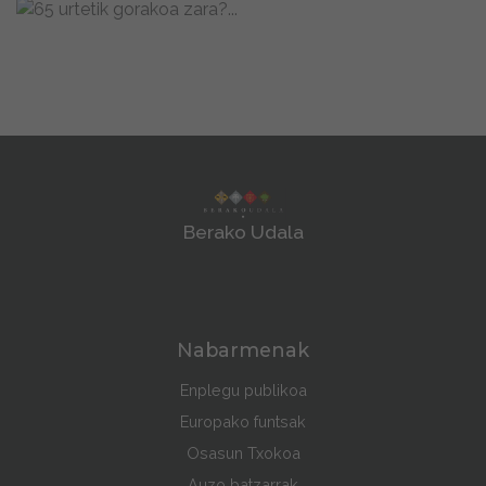
Berako Udala
Nabarmenak
Enplegu publikoa
Europako funtsak
Osasun Txokoa
Auzo batzarrak