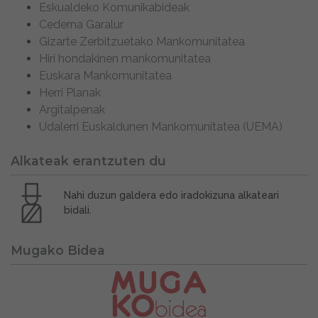
Eskualdeko Komunikabideak
Cederna Garalur
Gizarte Zerbitzuetako Mankomunitatea
Hiri hondakinen mankomunitatea
Euskara Mankomunitatea
Herri Planak
Argitalpenak
Udalerri Euskaldunen Mankomunitatea (UEMA)
Alkateak erantzuten du
Nahi duzun galdera edo iradokizuna alkateari
bidali.
Mugako Bidea