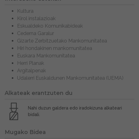
Kultura
Kirol instalazioak
Eskualdeko Komunikabideak
Cederna Garalur
Gizarte Zerbitzuetako Mankomunitatea
Hiri hondakinen mankomunitatea
Euskara Mankomunitatea
Herri Planak
Argitalpenak
Udalerri Euskaldunen Mankomunitatea (UEMA)
Alkateak erantzuten du
Nahi duzun galdera edo iradokizuna alkateari
bidali.
Mugako Bidea