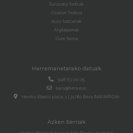
Europako funtsak
Osasun Txokoa
Auzo batzarrak
Argitalpenak
Gure herria
Harremanetarako datuak
948 63 00 05
bera@bera.eus
Herriko Etxeko plaza, 1 | 31780 Bera (NAFARROA)
Azken berriak
Herriko Etxeko bulegoak itxita Berako bestetan