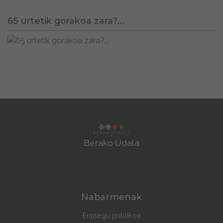
65 urtetik gorakoa zara?...
Berako Udala
Nabarmenak
Enplegu publikoa