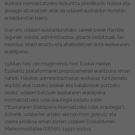
euskara normalizatzeko hizkuntza planifikazio hobea eta
aiseago aitzinatzen ahal da udalerri euskaldun horietan
erdaldunetan baino.
Izan ere, udalerri euskaldunetako sareek berek (familia,
lagunak, eskola, administrazioa, gizarte zerbitzuak, lan
mundua, etab) erraztu eta ahalbidetzen dute euskararen
erabilpena.
1988an hasi zen mugimendu hori, Euskal Herrian
Euskaraz plataformaren proposamenari erantzuna eman
nahirik. Halaber, administrazioetan euskaraz funtzionatu
eta bizi ahal izateko bideak eta baliabideak sortzeko
xedez, udalerri batzuek euskararen erabilpena
normalizatzeko udal arautegia xedatu zuten
(“Euskararen Erabilpena Normaltzeko Udal Arautegia”).
Azkenik, udalerrien arteko ekimen horri gorputz eta
izaera juridikoa eman zioten: Udalerri Euskaldunen
Mankomunitatea (UEMA), 1991n sortua.