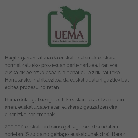
Hagitz garrantzitsua da euskal udalerriek euskara
normalizatzeko prozesuan parte hartzea. Izan ere,
euskarak berezko esparrua behar du bizirik irauteko.
Horretarako, nahitaezkoa da euskal udalerri guztiek bat
egitea prozesu horretan.
Herrialdeko gutxiengo batek euskara erabiltzen duen
arren, euskal udalerrietan euskaraz gauzatzen dira
oinarrizko harremanak.
200.000 euskaldun baino gehiago bizi dira udalerri
horietan (%70 baino gehiago euskaldunak dira). Beraz,