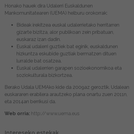
Honako hauek dira Udalerri Euskaldunen
Mankomunitatearen (UEMA) helburu orokorrak:
Bideak irekitzea euskal udalerrietako herritarren
gizarte bizitza, alor publikoan zein pribatuan,
euskaraz izan dadin.
Euskal udalerri guztiek bat eginik, euskaldunen
hizkuntza eskubide guztiak bermatzen dituen
lurralde bat osatzea.
Euskal udalerrien garapen sozioekonomikoa eta
soziokulturala bizkortzea.
Berako Udala UEMAko kide da 2009az geroztik. Udalean
euskararen erabilera arautzeko plana onartu zuen 2011n,
eta 2014an berrikusi da.
Web orria:
http://www.uema.eus
Intereseko estekak