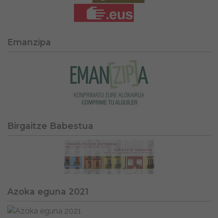
Emanzipa
Birgaitze Babestua
Azoka eguna 2021