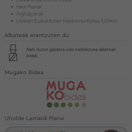
Herri Planak
Argitalpenak
Udalerri Euskaldunen Mankomunitatea (UEMA)
Alkateak erantzuten du
Nahi duzun galdera edo iradokizuna alkateari
bidali.
Mugako Bidea
Uholde Larrialdi Plana