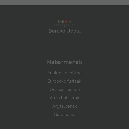
Berako Udala
Nabarmenak
Enplegu publikoa
Europako funtsak
Osasun Txokoa
Auzo batzarrak
Argitalpenak
Gure herria