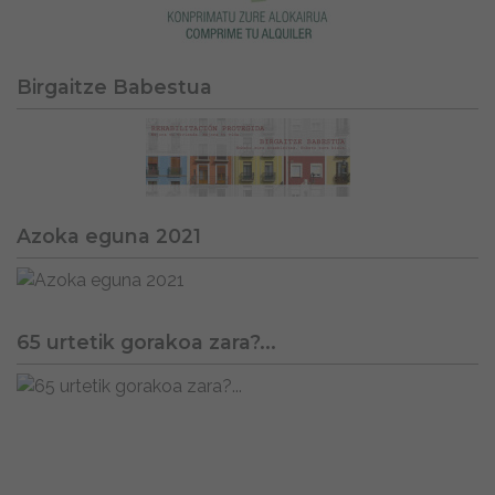
Birgaitze Babestua
Azoka eguna 2021
65 urtetik gorakoa zara?...