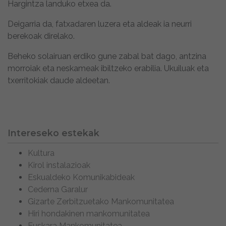
Hargintza landuko etxea da.
Deigarria da, fatxadaren luzera eta aldeak ia neurri
berekoak direlako.
Beheko solairuan erdiko gune zabal bat dago, antzina
morroiak eta neskameak ibiltzeko erabilia. Ukuiluak eta
txerritokiak daude aldeetan.
Intereseko estekak
Kultura
Kirol instalazioak
Eskualdeko Komunikabideak
Cederna Garalur
Gizarte Zerbitzuetako Mankomunitatea
Hiri hondakinen mankomunitatea
Euskara Mankomunitatea