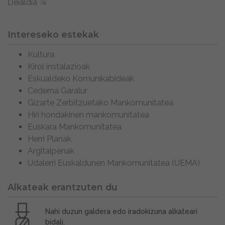
Deialdia
Intereseko estekak
Kultura
Kirol instalazioak
Eskualdeko Komunikabideak
Cederna Garalur
Gizarte Zerbitzuetako Mankomunitatea
Hiri hondakinen mankomunitatea
Euskara Mankomunitatea
Herri Planak
Argitalpenak
Udalerri Euskaldunen Mankomunitatea (UEMA)
Alkateak erantzuten du
Nahi duzun galdera edo iradokizuna alkateari
bidali.