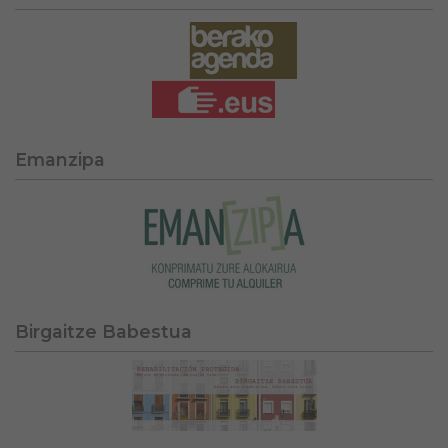
Emanzipa
Birgaitze Babestua