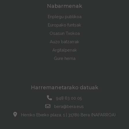
Nabarmenak
Enplegu publikoa
Europako funtsak
Osasun Txokoa
Auzo batzarrak
Argitalpenak
Gure herria
Harremanetarako datuak
948 63 00 05
bera@bera.eus
Herriko Etxeko plaza, 1 | 31780 Bera (NAFARROA)