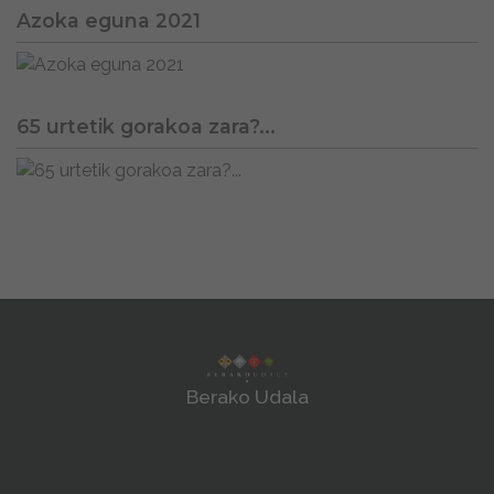
Azoka eguna 2021
65 urtetik gorakoa zara?...
Berako Udala